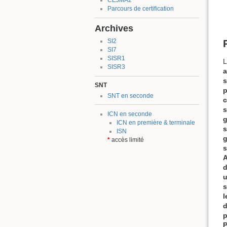
CEJMA2
Parcours de certification
Archives
SI2
SI7
SISR1
L
SISR3
a
s
SNT
p
SNT en seconde
c
s
ICN en seconde
g
ICN en première & terminale
s
ISN
g
*
accès limité
s
A
d
u
s
l
d
p
P