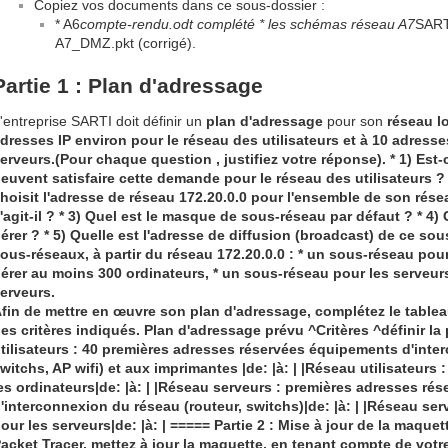
Copiez vos documents dans ce sous-dossier :
* A6
compte-rendu.odt complété * les schémas réseau A7
SART
A7_DMZ.pkt (corrigé).
Partie 1 : Plan d'adressage
'entreprise SARTI doit définir un
plan d'adressage
pour son
réseau l
dresses IP environ pour le réseau des
utilisateurs et à
10 adresse
erveurs.(Pour chaque question , justifiez votre réponse). * 1) Es
euvent satisfaire cette demande pour le réseau des utilisateurs ?
hoisit l'
adresse de réseau 172.20.0.0
pour l'ensemble de son résea
'agit-il ? * 3) Quel est le masque de sous-réseau par défaut ? * 4)
érer ? * 5) Quelle est l'
adresse de diffusion
(broadcast) de ce sous
ous-réseaux, à partir du réseau
172.20.0.0
: * un
sous-réseau
pour
érer au moins
300 ordinateurs
, * un
sous-réseau
pour les
serveur
erveurs
.
fin de mettre en œuvre son plan d'adressage, complétez le table
es critères indiqués.
Plan d'adressage prévu
^Critères ^définir la 
tilisateurs
: 40 premières adresses réservées équipements d'inter
witchs, AP wifi) et aux imprimantes |de: |à: | |
Réseau utilisateurs
:
es ordinateurs|de: |à: | |
Réseau serveurs
: premières adresses ré
'interconnexion du réseau (routeur, switchs)|de: |à: | |
Réseau ser
our les serveurs|de: |à: | ===== Partie 2 : Mise à jour de la maqu
acket Tracer,
mettez à jour
la maquette, en tenant compte de votr