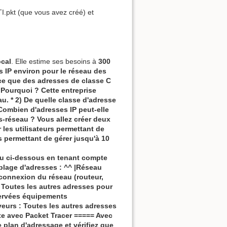
I.pkt (que vous avez créé) et
ocal
. Elle estime ses besoins à
300
s IP environ
pour le réseau des
t-ce que des adresses de
classe C
 Pourquoi ? Cette entreprise
u. * 2) De quelle
classe d'adresse
Combien
d'adresses IP peut-elle
-réseau ? Vous allez créer deux
 les
utilisateurs
permettant de
s
permettant de gérer jusqu'à
10
au ci-dessous en tenant compte
plage d'adresses : ^^ |
Réseau
connexion du réseau (routeur,
 Toutes les autres adresses pour
servées équipements
veurs
: Toutes les autres adresses
ette avec Packet Tracer ===== Avec
e plan d'adressage et
vérifiez
que