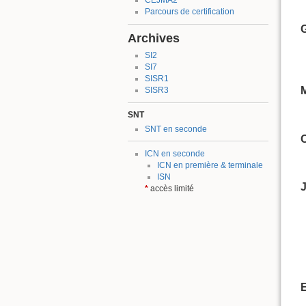
CEJMA2
Parcours de certification
Archives
SI2
SI7
SISR1
SISR3
SNT
SNT en seconde
ICN en seconde
ICN en première & terminale
ISN
J
*
accès limité
E