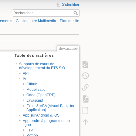
S'identifier
gements
Gestionnaire Multimédia
Plan du site
dev:accueil
Table des matières
Supports de cours de
développement du BTS SIO
API
IA
Github
Modélisation
Odoo (OpenERP)
Javascript
Excel & VBA (Visual Basic for
Application)
App sur Android & IOS
Apprendre à programmer en
ligne
FTP
Python