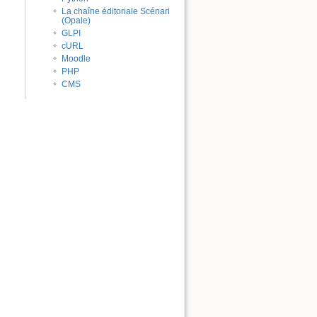
La chaîne éditoriale Scénari
(Opale)
GLPI
cURL
Moodle
PHP
CMS