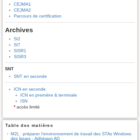
CEJMA1
CEJMA2
Parcours de certification
Archives
SI2
SI7
SISR1
SISR3
SNT
SNT en seconde
ICN en seconde
ICN en première & terminale
ISN
*
accès limité
Table des matières
M2L : préparer l'environnement de travail des STAs Windows
des ligues - Adhésion AD