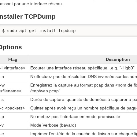
assant par une interface réseau.
Installer TCPDump
$ sudo apt-get install tcpdump
Options
Flag
Description
-i <interface>
Ecouter une interface réseau spécifique, .e.g. “-i igb0”
-n
N’effectuez pas de résolution
DNS
inversée sur les adr
-w
Enregistrez la capture au format pcap dans <nom de fi
<filename>
/tmp/wan.pcap”
-s
Durée de capture: quantité de données à capturer à p
-c <packets>
Quitter après avoir reçu un nombre spécifique de paqu
-p
Ne mettez pas l’interface en mode promiscuité
-v
Mode Verbose (bavard)
-e
Imprimer l’en-tête de la couche de liaison sur chaque l