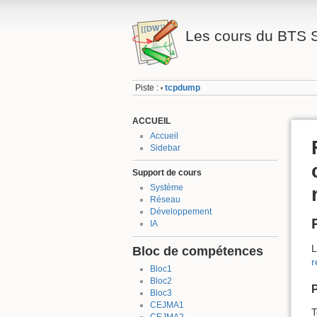
Les cours du BTS 
Piste :
tcpdump
•
ACCUEIL
Accueil
Sidebar
Support de cours
Système
Réseau
Développement
IA
L
Bloc de compétences
r
Bloc1
Bloc2
P
Bloc3
CEJMA1
T