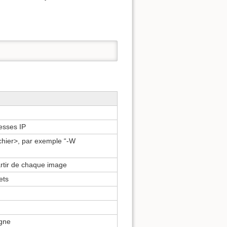
esses IP
chier>, par exemple “-W
artir de chaque image
ets
igne