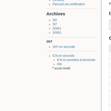
CEJMA2
p
Parcours de certification
Archives
SI2
SI7
SISR1
SISR3
SNT
SNT en seconde
ICN en seconde
ICN en première & terminale
ISN
*
accès limité