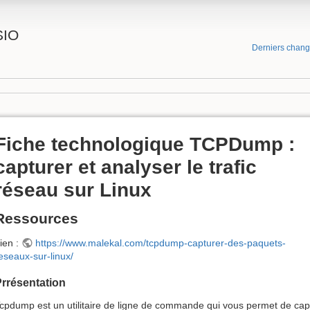
SIO
Derniers chan
Fiche technologique TCPDump :
capturer et analyser le trafic
réseau sur Linux
Ressources
ien :
https://www.malekal.com/tcpdump-capturer-des-paquets-
eseaux-sur-linux/
rrésentation
cpdump est un utilitaire de ligne de commande qui vous permet de captu