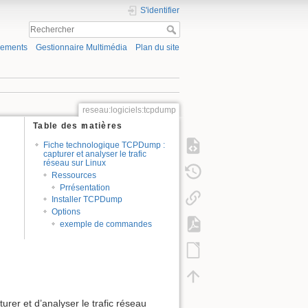
S'identifier
gements
Gestionnaire Multimédia
Plan du site
reseau:logiciels:tcpdump
Table des matières
Fiche technologique TCPDump :
capturer et analyser le trafic
réseau sur Linux
Ressources
Prrésentation
Installer TCPDump
Options
exemple de commandes
rer et d’analyser le trafic réseau