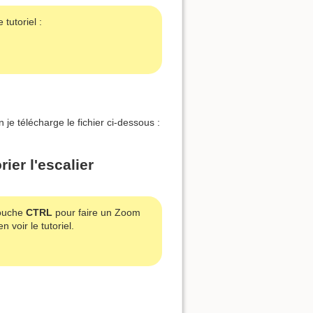
tutoriel :
 je télécharge le fichier ci-dessous :
ier l'escalier
touche
CTRL
pour faire un Zoom
n voir le tutoriel.